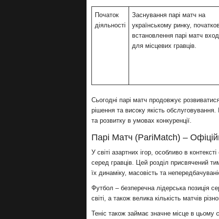
Початок
Заснування парі матч на
діяльності
українському ринку, початко
встановлення парі матч вход
для місцевих гравців.
Сьогодні парі матч продовжує розвиватися,
рішення та високу якість обслуговування. 
та розвитку в умовах конкуренції.
Парі Матч (PariMatch) – Офіці
У світі азартних ігор, особливо в контекс
серед гравців. Цей розділ присвячений ти
їх динаміку, масовість та непередбачувані
Футбол – безперечна лідерська позиція се
світі, а також велика кількість матчів різ
Теніс також займає значне місце в цьому с