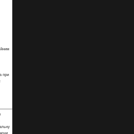
ійним
а при
є
я
є
альну
аючи