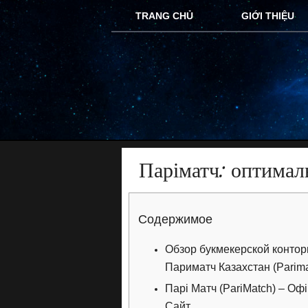
TRANG CHỦ
GIỚI THIỆU
Паріматч: оптималь
Содержимое
Обзор букмекерской конто
Париматч Казахстан (Parima
Парі Матч (PariMatch) – Оф
Сайт