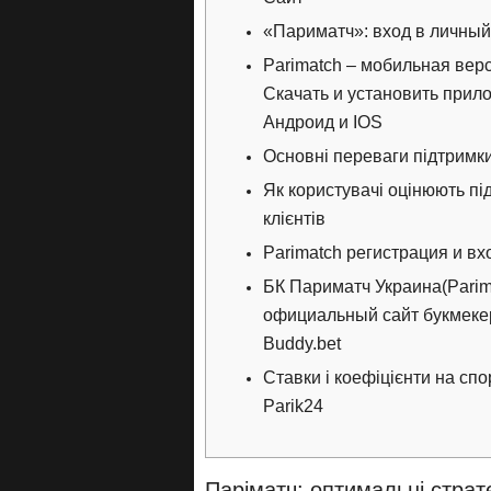
«Париматч»: вход в личный
Parimatch – мобильная верс
Скачать и установить прил
Андроид и IOS
Основні переваги підтримки
Як користувачі оцінюють пі
клієнтів
Parimatch регистрация и вх
БК Париматч Украина(Parim
официальный сайт букмеке
Buddy.bet
Ставки і коефіцієнти на спо
Parik24
Паріматч: оптимальні страте