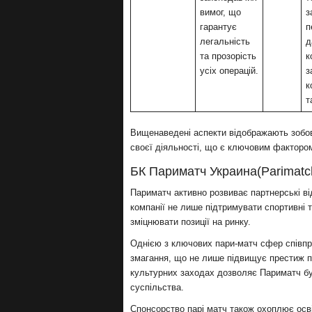
вимог, що
з
гарантує
п
легальність
д
та прозорість
к
усіх операцій.
з
к
т
Вищенаведені аспекти відображають зобов
своєї діяльності, що є ключовим фактором
БК Париматч Украина(Parimatc
Париматч активно розвиває партнерські ві
компанії не лише підтримувати спортивні т
зміцнювати позиції на ринку.
Однією з ключових
пари-матч
сфер співпра
змагання, що не лише підвищує престиж па
культурних заходах дозволяє Париматч бут
суспільства.
Спонсорство парі матч також охоплює осві