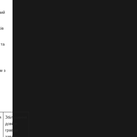
ний
ів
 та
м з
я
Збільшення
довіри
гравців
завдяки