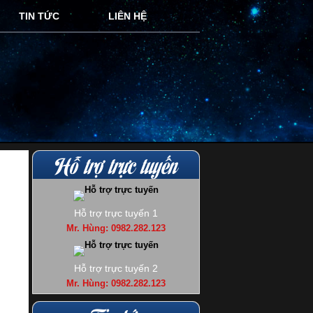
TIN TỨC
LIÊN HỆ
Hỗ trợ trực tuyến
Hỗ trợ trực tuyến 1
Mr. Hùng: 0982.282.123
Hỗ trợ trực tuyến 2
Mr. Hùng: 0982.282.123