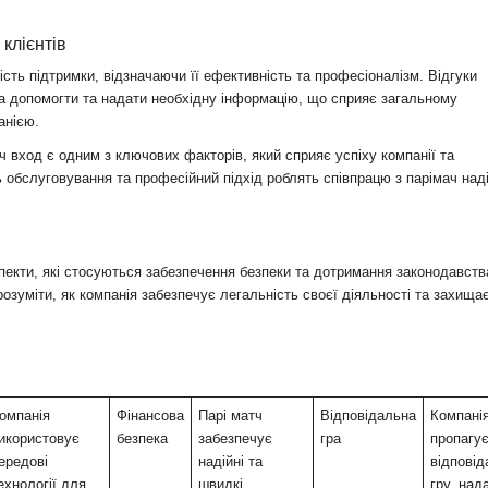
клієнтів
сть підтримки, відзначаючи її ефективність та професіоналізм. Відгуки
ва допомогти та надати необхідну інформацію, що сприяє загальному
анією.
тч вход є одним з ключових факторів, який сприяє успіху компанії та
 обслуговування та професійний підхід роблять співпрацю з парімач над
пекти, які стосуються забезпечення безпеки та дотримання законодавств
розуміти, як компанія забезпечує легальність своєї діяльності та захища
омпанія
Фінансова
Парі матч
Відповідальна
Компані
икористовує
безпека
забезпечує
гра
пропагу
ередові
надійні та
відповід
ехнології для
швидкі
гру, над